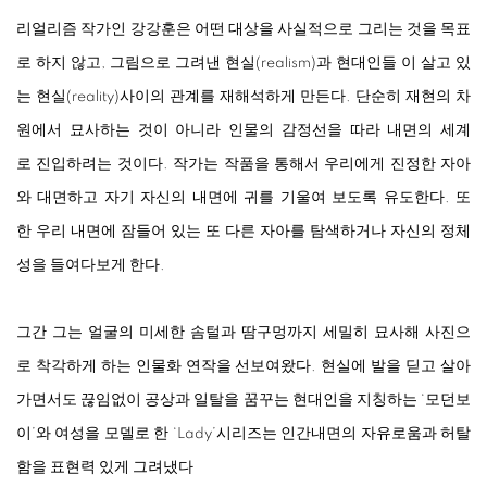
리얼리즘
작가인
강강훈은
어떤
대상을
사실적으로
그리는
것을
목표
로
하지
않고
,
그림으로
그려낸
현실
(realism)
과
현대인들
이
살고
있
는
현실
(reality)
사이의
관계를
재해석하게
만든다
.
단순히
재현의
차
원에서
묘사하는
것이
아니라
인물의
감정선을
따라
내면의
세계
로
진입하려는
것이다
.
작가는
작품을
통해서
우리에게
진정한
자아
와
대면하고
자기
자신의
내면에
귀를
기울여
보도록
유도한다
.
또
한
우리
내면에
잠들어
있는
또
다른
자아를
탐색하거나
자신의
정체
성을
들여다보게
한다
.
그간
그는
얼굴의
미세한
솜털과
땀구멍까지
세밀히
묘사해
사진으
로
착각하게
하는
인물화
연작을
선보여왔다
.
현실에
발을
딛고
살아
가면서도
끊임없이
공상과
일탈을
꿈꾸는
현대인을
지칭하는
‘
모던보
이
’
와
여성을
모델로
한
‘Lady’
시리즈는
인간내면의
자유로움과
허탈
함을
표현력
있게
그려냈다