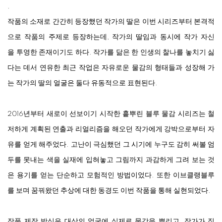
.
작품의
소재로
간간히
등장했던
작가의
딸은
이번
시리즈부터
본격적
으로
작품의
주제로
등장하는데
,
작가의
딸임과
동시에
작가
자신
을
투영한
존재이기도
하다
.
작가를
닮은
한
인생의
찰나를
놓치기
싫
다는
데서
연유한
최근
작업은
자유로운
물감의
형태들과
성장해
가
는
작가의
딸의
얼굴은
둘다
유동적으로
표현된다
.
2016
년부터
새로이
선보이기
시작한
흩뿌린
블루
물감
시리즈는
철
저하게
계획된
연출과
리얼리즘을
해오던
작가에게
강박으로부터
자
유를
얻게
해주었다
.
고난이
극심했던
그
시기에
누구도
감히
써볼
엄
두를
못내는
색을
실재에
입혀놓고
그림까지
과감하게
그려
보는
것
은
용기를
얻는
단순하고
모험적인
방법이었다
.
또한
이브클랭블루
를
보며
꿈꿔왔던
추상에
대한
동경도
이번
작품을
통해
실현되었다
.
작품
제작
방식은
대상의
얼굴에
실제로
물감을
뿌리고
,
작가가
직