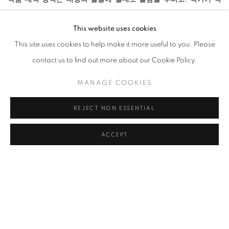
접
조색한
색을
칠한
롤스크린
앞에서
수천장의
사진을
촬영하여
그
This website uses cookies
중
선택된
일부가
작업으로
옮겨지는
것이다
.
작품에
주로
사용되
This site uses cookies to help make it more useful to you. Please
는
블루
색상은
작가를
대변하는
색으로
,
실현하고
싶은
작가의
욕망
contact us to find out more about our Cookie Policy.
을
블루를
통해
담아낸다
.
블루를
조색하기
위해서는
상당수의
색
이
쓰이게
되는데
작가는
이러한
색에
대한
연구에
한
가지
색상만
한
MANAGE COOKIES
정짓지는
않는다
.
REJECT NON ESSENTIAL
반면
,
이번
전시에서
처음
선보이는
분홍은
딸의
아이덴티티를
들어
ACCEPT
내는
색이다
.
조색의
욕구가
강하게
들던
어느
날
여자
아이라서
자연
스럽게
핑크를
좋아하게
된
딸의
심경
변화를
표현하고
싶었다
.
자칫
하면
촌스러워
질
수
있는
색을
만들고
실험하는
것은
작가에게
있어
서
끊임없는
도전이며
확장
가능성을
발견하게
한다
.
여전히
다스리기
힘든
자유로움과
강박
사이의
경계는
추상과
구상
의
교차점에
있는
회화를
구성함에
있어
가장
집중해야
할
부분이라