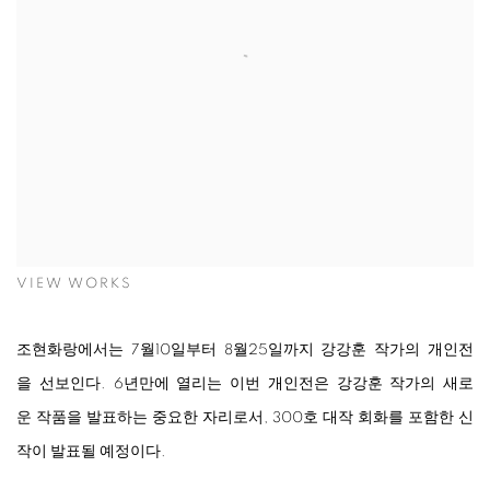
VIEW WORKS
조현화랑에서는
7
월
10
일부터
8
월
25
일까지
강강훈
작가의
개인전
을
선보인다
. 6
년만에
열리는
이번
개인전은
강강훈
작가의
새
로
운
작품을
발표하는
중요한
자리로서
, 300
호
대작
회화를
포함한
신
작이
발표될
예정이다
.