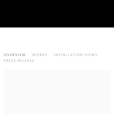
KANG KANG HOON
OVERVIEW
WORKS
INSTALLATION VIEWS
강강훈
PRESS RELEASE