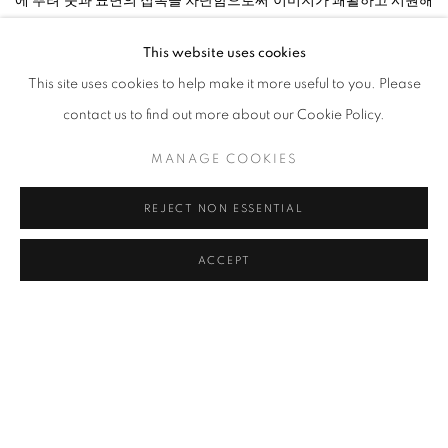
에 뿌려 붓과 표면의 접촉을 차단함으로써 이미지가 쾌활하고 시원해
지는 효과를 만들어낸다.
This website uses cookies
This site uses cookies to help make it more useful to you. Please
이번 전시에서는 총 76점의
<
Blow-Up
>
연작이 19열 4줄로 배열되어
contact us to find out more about our Cookie Policy.
18미터 벽면을 가득 메우며 하나의 거대한 파노라마 이미지를 형성한
다. 화가가 한 장면을 캔버스 안으로 분절해 제시하는 선택과, 이를 다
MANAGE COOKIES
시 이어보는 관람자의 시선이 교차하는 다층적 구조 속에서, 관람자
REJECT NON ESSENTIAL
는 다시금 외부의 창과 내부의 전시장을 함께 조망하는, 자연과 회화
의 빛 사이에 놓인 초상화와 마주한다. 외부의 시선을 망각한 듯한 모
ACCEPT
습을 담아낸 초상화들은 자아와 대상의 경계가 흐려지는 공간으로 초
대한다. 바다를 향해 열린 조현화랑_달맞이의 대형 유리창과 18미터
벽면이라는 물리적 조건은 작가로 하여금 공간을 하나의 거대한 시각
장치로 인식하게 했다. 실제 시선과 매개된 시선이 교차하는 이 공간
에서 이광호는 회화가 시선을 통해 완성되는 예술임을 보여준다.