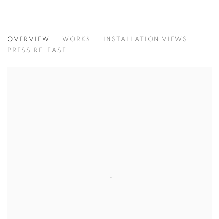
TRACES OF GAZE
OVERVIEW
WORKS
INSTALLATION VIEWS
이광호
PRESS RELEASE