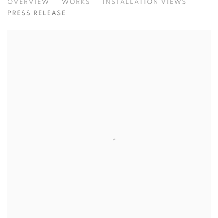
OVERVIEW
WORKS
INSTALLATION VIEWS
강강훈
PRESS RELEASE