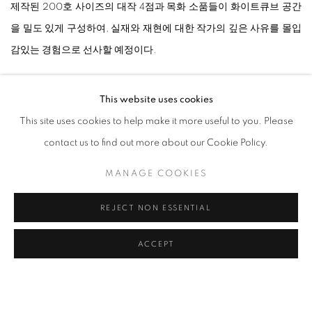
제작된 200호 사이즈의 대작 4점과 목화 소품들이 화이트큐브 공간
을 밀도 있게 구성하여, 실재와 재현에 대한 작가의 깊은 사유를 몰입
감있는 경험으로 선사할 예정이다.
강강훈은 미술사에서 가장 오래된 형식 중 하나인 초상화를 통해 자
This website uses cookies
신의 자녀의 모습을 그린다. 그는 개별적 존재를 충실히 재현하는 데
This site uses cookies to help make it more useful to you. Please
그치지 않고, 대상의 존재론적 상태를 포착하기 위해 인물의 정적인
contact us to find out more about our Cookie Policy.
조형의 틀 안에서 관계 속 생성되는 정서적 움직임과 생명의 에너지
MANAGE COOKIES
를 담아내려 한다. 이러한 시도는 딸아이의 표정을 사진으로 수백
장 촬영하는 것으로부터 시작한다. 이 과정은 계산적으로 접근할 수
REJECT NON ESSENTIAL
없기에, 딸과의 감정적 교감을 바탕으로 한 자연스러운 소통이 화면
을 구성하게 된다. 작가가 딸을 작품에 등장시킨 것은 2016년부터로,
ACCEPT
작품에는 딸의 성장과 변화하는 순간들이 고스란히 담긴다. 섬세한
붓질로 기록되는 이러한 작업은 전통적인 가족 초상화의 범주를 넘
어, 시간의 흐름 속에서 형성되는 정체성과 정서적 연결, 그리고 기억