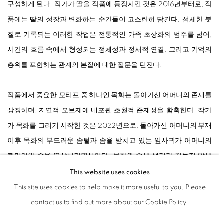
구성하게 된다. 작가가 딸을 작품에 등장시킨 것은 2016년부터로, 작
품에는 딸의 성장과 변화하는 순간들이 고스란히 담긴다. 섬세한 붓
질로 기록되는 이러한 작업은 전통적인 가족 초상화의 범주를 넘어,
시간의 흐름 속에서 형성되는 정체성과 정서적 연결, 그리고 기억의
층위를 포함하는 관계의 본질에 대한 질문을 던진다.
작품에서 중요한 모티프 중 하나인 목화는 돌아가신 어머니의 존재를
상징하며, 자연적 오브제에 내포된 초월적 존재성을 함축한다. 작가
가 목화를 그리기 시작한 것은 2022년으로, 돌아가신 어머니의 부재
이후 목화의 부드러운 솜털과 솜을 받치고 있는 잎사귀가 어머니의
흰머리와 손을 연상시키면서이다. 목화의 솜은 생기가 깃들지 않은
꽃의 형상을 하고 있으면서도, 새로운 생명의 온기를 품는 이중적 특
This website uses cookies
성을 지닌다. 세대 간의 흐름과 변화하는 존재를 은유하는 동시에, 존
This site uses cookies to help make it more useful to you. Please
재와 부재, 유형과 무형 사이의 모호한 경계를 형성하는 목화와 인물
contact us to find out more about our Cookie Policy.
의 대비는 바니타스 회화 전통의 유한성과 영속성에 대한 주제를 현