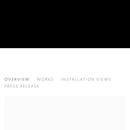
KANG KANG HOON
OVERVIEW
WORKS
INSTALLATION VIEWS
강강훈
PRESS RELEASE