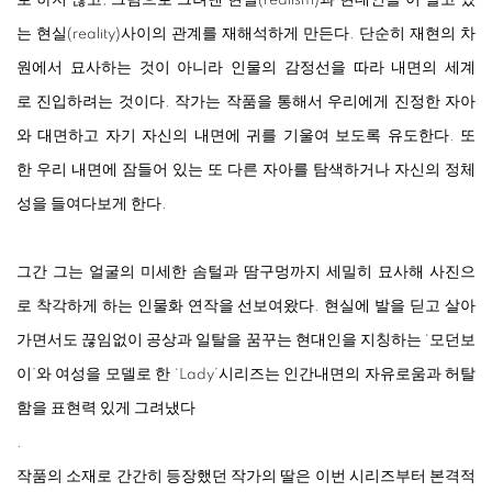
는
현실
(reality)
사이의
관계를
재해석하게
만든다
.
단순히
재현의
차
원에서
묘사하는
것이
아니라
인물의
감정선을
따라
내면의
세계
로
진입하려는
것이다
.
작가는
작품을
통해서
우리에게
진정한
자아
와
대면하고
자기
자신의
내면에
귀를
기울여
보도록
유도한다
.
또
한
우리
내면에
잠들어
있는
또
다른
자아를
탐색하거나
자신의
정체
성을
들여다보게
한다
.
그간
그는
얼굴의
미세한
솜털과
땀구멍까지
세밀히
묘사해
사진으
로
착각하게
하는
인물화
연작을
선보여왔다
.
현실에
발을
딛고
살아
가면서도
끊임없이
공상과
일탈을
꿈꾸는
현대인을
지칭하는
‘
모던보
이
’
와
여성을
모델로
한
‘Lady’
시리즈는
인간내면의
자유로움과
허탈
함을
표현력
있게
그려냈다
.
작품의
소재로
간간히
등장했던
작가의
딸은
이번
시리즈부터
본격적