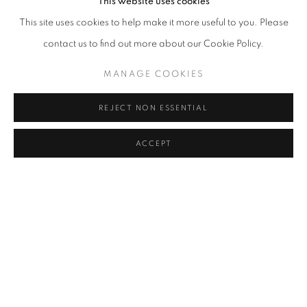
This website uses cookies
중
선택된
일부가
작업으로
옮겨지는
것이다
.
작품에
주로
사용되
This site uses cookies to help make it more useful to you. Please
는
블루
색상은
작가를
대변하는
색으로
,
실현하고
싶은
작가의
욕망
contact us to find out more about our Cookie Policy.
을
블루를
통해
담아낸다
.
블루를
조색하기
위해서는
상당수의
색
이
쓰이게
되는데
작가는
이러한
색에
대한
연구에
한
가지
색상만
한
MANAGE COOKIES
정짓지는
않는다
.
REJECT NON ESSENTIAL
반면
,
이번
전시에서
처음
선보이는
분홍은
딸의
아이덴티티를
들어
ACCEPT
내는
색이다
.
조색의
욕구가
강하게
들던
어느
날
여자
아이라서
자연
스럽게
핑크를
좋아하게
된
딸의
심경
변화를
표현하고
싶었다
.
자칫
하면
촌스러워
질
수
있는
색을
만들고
실험하는
것은
작가에게
있어
서
끊임없는
도전이며
확장
가능성을
발견하게
한다
.
여전히
다스리기
힘든
자유로움과
강박
사이의
경계는
추상과
구상
의
교차점에
있는
회화를
구성함에
있어
가장
집중해야
할
부분이라
고
작가는
말한다
.
아이러니
하게도
보여지는
것은
구상적
회화지
만
그리는
과정에서
습관이
된
사실적인
묘사법은
추구하지
않으