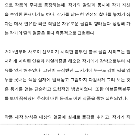
으로
작품의
주제로
등장하는데
,
작가의
딸임과
동시에
작가
자신
을
투영한
존재이기도
하다
.
작가를
닮은
한
인생의
찰나를
놓치기
싫
다는
데서
연유한
최근
작업은
자유로운
물감의
형태들과
성장해
가
는
작가의
딸의
얼굴은
둘다
유동적으로
표현된다
.
2016
년부터
새로이
선보이기
시작한
흩뿌린
블루
물감
시리즈는
철
저하게
계획된
연출과
리얼리즘을
해오던
작가에게
강박으로부터
자
유를
얻게
해주었다
.
고난이
극심했던
그
시기에
누구도
감히
써볼
엄
두를
못내는
색을
실재에
입혀놓고
그림까지
과감하게
그려
보는
것
은
용기를
얻는
단순하고
모험적인
방법이었다
.
또한
이브클랭블루
를
보며
꿈꿔왔던
추상에
대한
동경도
이번
작품을
통해
실현되었다
.
작품
제작
방식은
대상의
얼굴에
실제로
물감을
뿌리고
,
작가가
직
접
조색한
색을
칠한
롤스크린
앞에서
수천장의
사진을
촬영하여
그