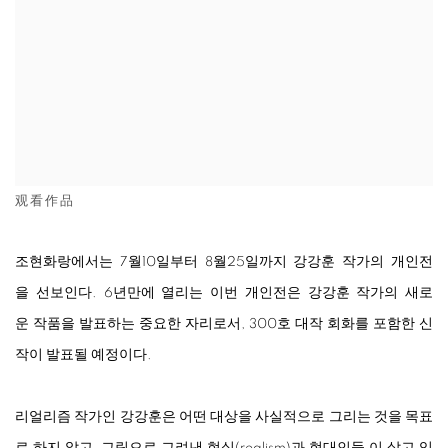
观看作品
조현화랑에서는
7
월
10
일부터
8
월
25
일까지
강강훈
작가의
개인전
을
선보인다
. 6
년만에
열리는
이번
개인전은
강강훈
작가의
새
로
운
작품을
발표하는
중요한
자리로서
, 300
호
대작
회화를
포함한
신
작이
발표될
예정이다
.
리얼리즘
작가인
강강훈은
어떤
대상을
사실적으로
그리는
것을
목표
로
하지
않고
,
그림으로
그려낸
현실
(realism)
과
현대인들
이
살고
있