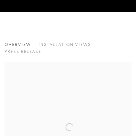
WHEN THE WATER RISES
OVERVIEW
INSTALLATION VIEWS
물이 오를 때 / 황지해
PRESS RELEASE