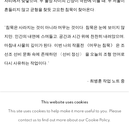
자리에서 맞닿으며, 두 물성 사이의 긴장이 극한에 이를 때, 두 저울이
흔들리지 않고 균형을 찾듯 고요한 침묵이 찾아온다.
"침묵은 사라지는 것이 아니라 머무는 것이다. 침묵은 눈에 보이지 않
지만, 인간의 내면에 스며들고, 공간과 시간 위에 천천히 내려앉으며,
마침내 사물의 깊이가 된다. 이번 나의 작품전 《머무는 침묵》 은 조
선조 선비 문화 속에 존재하던 〈선비 정신〉 을 오늘의 조형 언어로
다시 사유하는 작업이다."
- 최병훈 작업 노트 중
최병훈의 작업은 돌을 채석장에서 작업장으로 옮겨놓는 것에서 시작
This website uses cookies
된다. 그는 곧바로 손을 대지 않고, 돌과 오래 함께 있으면서 그 형상
This site uses cookies to help make it more useful to you. Please
과 결을 살핀 뒤에야 최소한의 방식으로 개입한다. 목재를 다룰 때에
contact us to find out more about our Cookie Policy.
도 긴 수공의 시간 동안 다듬을 것과 남겨둘 것을 가려내며, 갈고 깎는