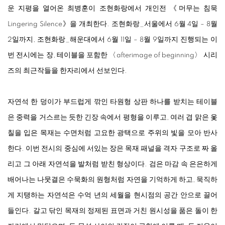
운 지평을 열어온 최병훈이 조현화랑에서 개인전 《머무는 침묵
Lingering Silence》을 개최한다. 조현화랑_서울에서 6월 4일 – 8월
2일까지, 조현화랑_해운대에서 6월 11일 – 8월 9일까지 진행되는 이
번 전시에는 장, 테이블을 포함한 〈
afterimage of beginning
〉 시리
즈의 최근작들을 한자리에서 선보인다.
자연석 한 덩이가 부드럽게 깎인 타원형 상판 하나를 받치는 테이블
은 중력을 거스르는 듯한 긴장 속에서 평형을 이루고, 여러 겹 맑은 옻
칠을 입은 목재는 수면처럼 고요한 광택으로 주위의 빛을 모아 반사
한다. 이번 전시의 중심에 서있는 장은 목재 패널을 격자 구조로 짜 올
리고 그 아래 자연석을 발처럼 받친 형상이다. 검은 마감 속 은은하게
배어나는 나뭇결은 수묵화의 원형처럼 자연을 기억하게 하고, 묵직하
게 지탱하는 자연석은 수억 년의 세월을 현시점의 공간 안으로 끌어
들인다. 갈고 닦인 목재의 정제된 표면과 거친 원시성을 품은 돌이 한