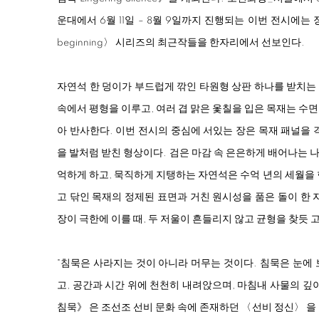
운대에서 6월 11일 – 8월 9일까지 진행되는 이번 전시에는 
beginning
〉 시리즈의 최근작들을 한자리에서 선보인다.
자연석 한 덩이가 부드럽게 깎인 타원형 상판 하나를 받치는
속에서 평형을 이루고, 여러 겹 맑은 옻칠을 입은 목재는 수
아 반사한다. 이번 전시의 중심에 서있는 장은 목재 패널을 
을 발처럼 받친 형상이다. 검은 마감 속 은은하게 배어나는
억하게 하고, 묵직하게 지탱하는 자연석은 수억 년의 세월을
고 닦인 목재의 정제된 표면과 거친 원시성을 품은 돌이 한 
장이 극한에 이를 때, 두 저울이 흔들리지 않고 균형을 찾듯 
"침묵은 사라지는 것이 아니라 머무는 것이다. 침묵은 눈에
고, 공간과 시간 위에 천천히 내려앉으며, 마침내 사물의 깊
침묵》 은 조선조 선비 문화 속에 존재하던 〈선비 정신〉 을