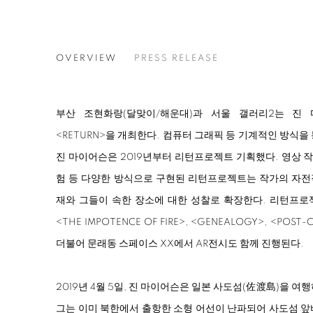
RETURN
OVERVIEW
PRESS RELEASE
JIN MEYERSON
부산 조현화랑(달맞이/해운대)과 서울 갤러리2는 진 마이어
<
RETURN
>
을 개최한다. 컴퓨터 그래픽 등 기계적인 방식을
진 마이어슨은 2019년부터 리턴프로젝트 기획했다. 영상 작
험 등 다양한 방식으로 구현된 리턴프로젝트는 작가의 자전
재와 그들이 속한 장소에 대한 성찰로 확장한다. 리턴프로
<
THE IMPOTENCE OF FIRE
>
,
<
GENEALOGY
>
,
<
POST-C
더불어 문래동 스페이스 XX에서 AR전시도 함께 진행된다.
2019년 4월 5일, 진 마이어슨은 일본 사도섬(佐渡島)을 
그는 이미 북한에서 출항한 소형 어선이 난파되어 사도섬 앞