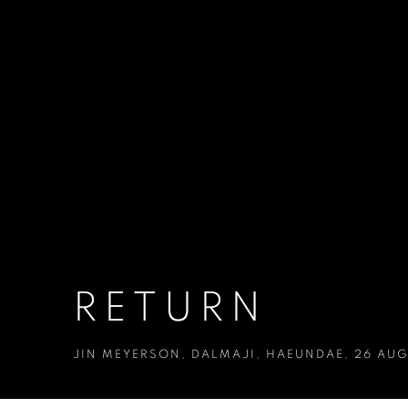
RETURN
JIN MEYERSON
,
DALMAJI, HAEUNDAE
,
26 AUG