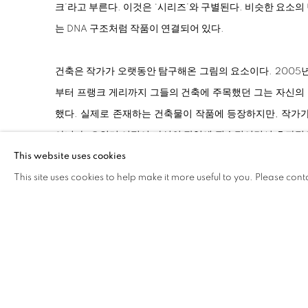
크’라고 부른다. 이것은 ‘시리즈’와 구별된다. 비슷한 요소의
는 DNA 구조처럼 작품이 연결되어 있다.
건축은 작가가 오랫동안 탐구해온 그림의 요소이다. 200
부터 프랭크 게리까지 그들의 건축에 주목했던 그는 자신의
했다. 실제로 존재하는 건축물이 작품에 등장하지만, 작가가
아니다. 오히려 이점이 자신의 작업에 필수적이면서 효과적
This website uses cookies
에 선입견도 없기 때문이다. 그림에 사용되는 건축물의 사진
This site uses cookies to help make it more useful to you. Please cont
품과의 적당한 거리감을 유지하기 위한 작가의 태도를 보여준
그림에 등장하는 건축물은 왜곡, 확장, 반전, 이질적 요소
수 없다. 건축에 주목하기 전인 작업 초기부터 작가는 이질
했다. 아날로그 방식으로 작업하던 그는 1990년대 중반 
프로그램을 배우게 된다. 당시 포토샵은 극소수의 전문적인
다. 그는 포토샵의 왜곡 필터(Distortion filters)를 