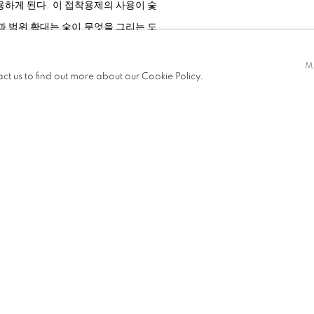
용하게 된다. 이 접착용제의 사용이 숯
과 범위 확대는 숯이 무엇을 그리는 도
되는 하나의 오브제가 된다. 하지만 이
M
는 작업이기도 했다. 그 후 연금술과
act us to find out more about our Cookie Policy.
에서 많은 주목을 받았으며 1995년
의 서체적 추상회화들을 주로 선보여왔
끼고 검은 숯가루와 숯덩어리를 공중으
 검은 안료를 사용하기 시작하였다. 이
업이 공존하는 자리로 그 의미가 남다
마하는 방식을 사용하는
<
Issu du feu
>
시
붙이는
<
landscape
>
는 숯의 본질을 더
는 작품들이다. 회화
<
Issu du feu
>
는
하는데 다양한 방향의 각도들의 그 빛은