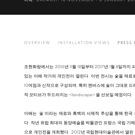
이배
,
DALMAJI
,
18 NOVEMBER - 8 JANUARY 20
LEE BAE
OVERVIEW
INSTALLATION VIEWS
PRESS 
이배
조현화랑에서는 2016년 11월 18일부터 2017년 1월 8일
있는 이배 작가의 개인전이 열린다. 이번 전시는 숯을 재료로
10여점과 신작으로 구성되며, 특히 캔버스에 숯이 그대로 
적 모티브가 두드러지는
<
landscape
>
을 선보일 예정이다.
이배는 ‘숯’이라는 재료와 흑백의 서체적 추상을 통해 한국
다. 작년 유럽 최대의 동양예술품 박물관인 프랑스 국립 기
으로 개인전을 개최했다. 2012년 국립현대미술관에서 열린 ‘