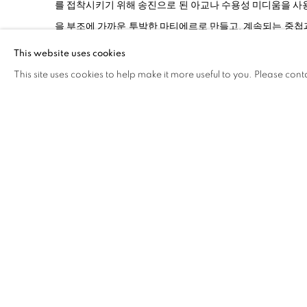
를 접착시키기 위해 송진으로 된 아교나 수용성 미디움을 사
을 부조에 가까운 투박한 마티에르로 만들고, 계속되는 중첩
구가 아니라 화면에 직접적으로 붙게 되어 스스로 의미체가 
This website uses cookies
숯 조각 하나하나를 붙이는 일은 엄청난 노동과 끈기를 요하
This site uses cookies to help make it more useful to you. Please cont
자연이라는 새로운 주제로 관심을 확장시켜 나갔고, 유럽화단
이후부터 그의 작품이 국내에 본격적으로 소개되었다.
작가는 지난 십여 년 전부터 최근까지 검정과 크림 빛 흰색
다. 2000년대 초 숯이라는 재질에서 벗어날 필요성을 느
로 던지는 퍼포먼스를 하였는데, 그날 이후 아크릴 메디엄과
번 전시는 이 기념적인 퍼포먼스 이전의 작업들과 현재의 작
르다. 절단한 숯 조각을 나란히 놓아 접합한 후 표면을 연
리즈와 숯가루를 짓이겨 메디엄을 사용해 화면에 두껍게 
욱 두드러져 보이는 다양한 조각적 형태로의 확장을 시도하
수백 개 숯의 단면이 화면을 가득 매워 각각 다른 빛을 표현