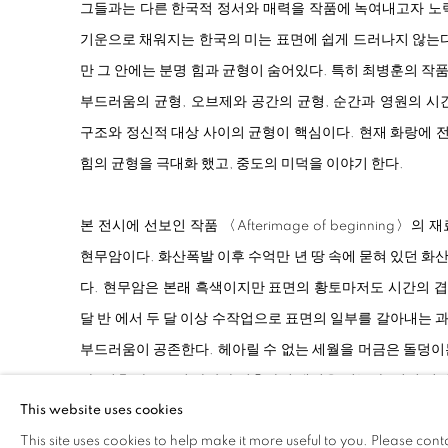
그들과는 다른 한국적 정서와 매력을 작품에 녹여내고자 노
기운으로 채워지는 한국의 미는 표면에 쉽게 드러나지 않는다
만 그 안에는 분명 힘과 균형이 숨어있다. 특히 최병훈의 
부드러움의 균형, 오브제와 공간의 균형, 순간과 영원의 시
구조와 정신적 대상 사이의 균형이 핵심이다. 현재 화랑에 
힘의 균형을 극대화 했고, 중도의 미덕을 이야기 한다.
본 전시에 선보인 작품 〈Afterimage of beginning〉의
현무암이다. 화산폭발 이후 수억만 년 땅 속에 묻혀 있던 
다. 현무암은 본래 흑색이지만 표면의 황토마저도 시간의 겹
달 반 에서 두 달 이상 수작업으로 표면의 일부를 갈아내는
부드러움이 공존한다. 헤아릴 수 없는 세월을 머금은 돌덩이
다. 이후 가구로서 사람과 접촉하며 생명을 얻는다. 이번 전시
This website uses cookies
보여온 〈Table〉, 〈Chair〉, 〈coffee-table〉등
This site uses cookies to help make it more useful to you. Please cont
전작을 넘어 조각적 예술성을 부각시킨 바잘트 작품만으로 과