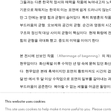
그들과는 다른 한국적 정서와 매력을 작품에 녹여내고자 노
기운으로 채워지는 한국의 미는 표면에 쉽게 드러나지 않는다
만 그 안에는 분명 힘과 균형이 숨어있다. 특히 최병훈의 
부드러움의 균형, 오브제와 공간의 균형, 순간과 영원의 시
구조와 정신적 대상 사이의 균형이 핵심이다. 현재 화랑에 
힘의 균형을 극대화 했고, 중도의 미덕을 이야기 한다.
본 전시에 선보인 작품 〈Afterimage of beginning〉의
현무암이다. 화산폭발 이후 수억만 년 땅 속에 묻혀 있던 
다. 현무암은 본래 흑색이지만 표면의 황토마저도 시간의 겹
달 반 에서 두 달 이상 수작업으로 표면의 일부를 갈아내는
부드러움이 공존한다. 헤아릴 수 없는 세월을 머금은 돌덩이
다. 이후 가구로서 사람과 접촉하며 생명을 얻는다. 이번 전시
This website uses cookies
보여온 〈Table〉, 〈Chair〉, 〈coffee-table〉등
This site uses cookies to help make it more useful to you. Please cont
전작을 넘어 조각적 예술성을 부각시킨 바잘트 작품만으로 과