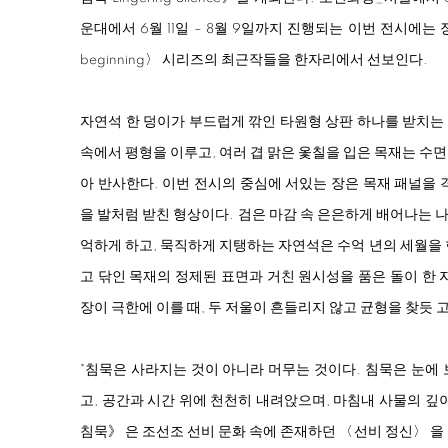
운대에서 6월 11일 – 8월 9일까지 진행되는 이번 전시에는 
beginning
〉 시리즈의 최근작들을 한자리에서 선보인다.
자연석 한 덩이가 부드럽게 깎인 타원형 상판 하나를 받치는
속에서 평형을 이루고, 여러 겹 맑은 옻칠을 입은 목재는 수
아 반사한다. 이번 전시의 중심에 서있는 장은 목재 패널을 
을 발처럼 받친 형상이다. 검은 마감 속 은은하게 배어나는
억하게 하고, 묵직하게 지탱하는 자연석은 수억 년의 세월을
고 닦인 목재의 정제된 표면과 거친 원시성을 품은 돌이 한 
장이 극한에 이를 때, 두 저울이 흔들리지 않고 균형을 찾듯 
"침묵은 사라지는 것이 아니라 머무는 것이다. 침묵은 눈에
고, 공간과 시간 위에 천천히 내려앉으며, 마침내 사물의 깊
침묵》 은 조선조 선비 문화 속에 존재하던 〈선비 정신〉 을