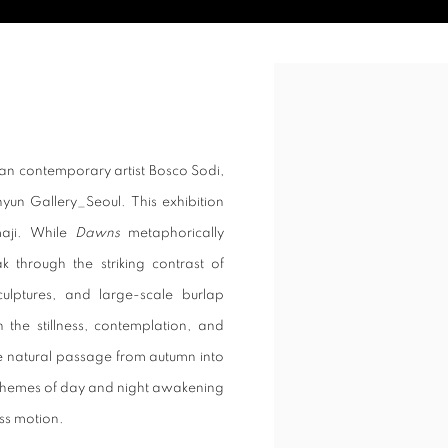
Open a larger version of t
can contemporary artist Bosco Sodi,
un Gallery_Seoul. This exhibition
maji. While
Dawns
metaphorically
 through the striking contrast of
ulptures, and large-scale burlap
 the stillness, contemplation, and
the natural passage from autumn into
ir themes of day and night awakening
ess motion.