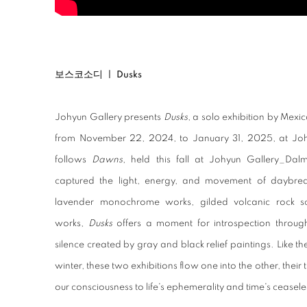
보스코소디 ㅣ
Dusks
Johyun Gallery presents
Dusks
, a solo exhibition by Mexi
from November 22, 2024, to January 31, 2025, at Johy
follows
Dawns
, held this fall at Johyun Gallery_Dal
captured the light, energy, and movement of daybreak
lavender monochrome works, gilded volcanic rock sc
works,
Dusks
offers a moment for introspection through
silence created by gray and black relief paintings. Like 
winter, these two exhibitions flow one into the other, the
our consciousness to life's ephemerality and time's ceasel