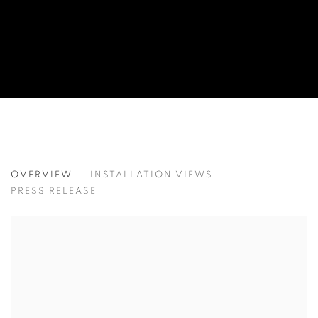
LEE BAE
OVERVIEW
INSTALLATION VIEWS
이배
PRESS RELEASE