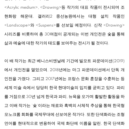
<
Acrylic medium
>
,
<
Drawing
>
등 작가의 대표 작품이 전시되며 조
현화랑 해운대, 갤러리2 중선농원에서는 대형 설치 작품인
<
Landscape
>
와
<
Suspens
>
를 선보일 예정이다. 신작
<
Drawing
>
시리즈를 비롯하여 총 30여점이 공개되는 이번 개인전은 숯을 통해
삶과 예술에 대한 작가의 태도를 보여주는 전시가 될 것이다.
이 배 작가는 최근 베니스비엔날레 기간에 빌모트 파운데이션(2019)
에서 개인전을 열었으며, 2018년에는 마그 파운데이션에서 단독 개
인전을 가졌다. 그리고 2017년에는 프랑스 문화 훈장을 수훈하는 등
세계 미술 속에서 당당히 한국 현대미술의 입지를 굳히고 있다. 파리
를 거점으로 30년 넘게 한국과 파리, 뉴욕을 오가며 활발한 활동을 하
고 이배 작가는 ‘숯’이라는 재료와 흑백의 서체적 추상을 통해 한국형
모노크롬 회화를 국제무대에 선보여온 작가다. 또한 단색화라는 조형
언어를 현대적으로 변용하여 국제 화단에 이름을 알린, 한국 단색화