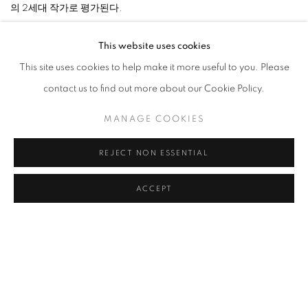
의 2세대 작가로 평가된다.
This website uses cookies
작가는
1990
년
도불
이후
서양
미술재료
대신
한국인들에게
친숙
This site uses cookies to help make it more useful to you. Please
한
재료인
숯을
작품에
사용하기
시작했다
.
작품에는 숯이 가지는 삶
contact us to find out more about our Cookie Policy.
과 죽음, 순환과 나눔 등의 태생적 관념 위에 작가 특유의 예술적 상상
력이 더해진다. 숯은 도불 후 서양에서 찾은 동양의 정체성으로 동서
MANAGE COOKIES
양의 화합의 상징적 물성이다. 또한 숯 작업 속에는 동양적 미감의 현
REJECT NON ESSENTIAL
대적 재해석이 함축되어 있다.
ACCEPT
숯의 작가 이 배. 이렇게 쉽고 명확하게 작가를 설명할 방법이 또 있을
까. 그만큼 숯이 지닌 물리적 속성과 철학적 관념이 그의 작품을 설명
하는 데 늘 빠지지 않는다. 때때로 혹은 언제나 우리는 그에게 왜 숯을
사용하는지 묻는다. 이유는 무수히 많다. 프랑스 체류 시절에 숯을 사
게 된 사연, 숯과 한국의 전통문화, 숯의 제작 과정에 담긴 생명의 소
멸과 탄생, 숯에서 만들어진 먹과 동양 문화, 검은색에 담긴 의미 등