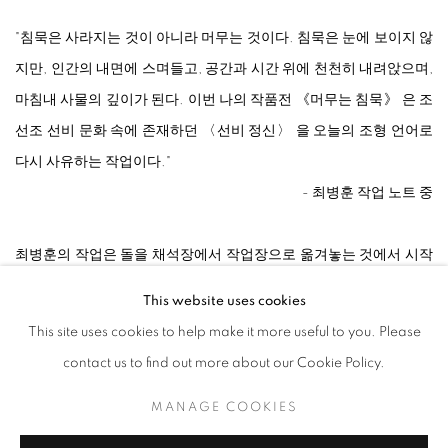
"침묵은 사라지는 것이 아니라 머무는 것이다. 침묵은 눈에 보이지 않
지만, 인간의 내면에 스며들고, 공간과 시간 위에 천천히 내려앉으며,
마침내 사물의 깊이가 된다. 이번 나의 작품전 《머무는 침묵》 은 조
선조 선비 문화 속에 존재하던 〈선비 정신〉 을 오늘의 조형 언어로
다시 사유하는 작업이다."
- 최병훈 작업 노트 중
최병훈의 작업은 돌을 채석장에서 작업장으로 옮겨놓는 것에서 시작
된다. 그는 곧바로 손을 대지 않고, 돌과 오래 함께 있으면서 그 형상
This website uses cookies
과 결을 살핀 뒤에야 최소한의 방식으로 개입한다. 목재를 다룰 때에
This site uses cookies to help make it more useful to you. Please
도 긴 수공의 시간 동안 다듬을 것과 남겨둘 것을 가려내며, 갈고 깎는
contact us to find out more about our Cookie Policy.
과정을 통해 재료 본연의 모습이 드러나게 한다. 물성을 뜻대로 주무
MANAGE COOKIES
르기보다, 재료가 스스로 드러날 수 있도록 기다리고 거드는 것. 이러
한 작업 방식을 통해 조각과 가구, 조형성과 쓰임이 함께 놓이는 균형