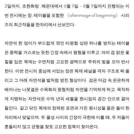
2일까지, 조현화랑_해운대에서 6월 11일 – 8월 9일까지 진행되는 이
번 전시에는 장, 테이블을 포함한 〈afterimage of beginning〉 시리
즈의 최근작들을 한자리에서 선보인다.
자연석 한 덩이가 부드럽게 깎인 타원형 상판 하나를 받치는 테이블
은 중력을 거스르는 듯한 긴장 속에서 평형을 이루고, 여러 겹 맑은 옻
칠을 입은 목재는 수면처럼 고요한 광택으로 주위의 빛을 모아 반사
한다. 이번 전시의 중심에 서있는 장은 목재 패널을 격자 구조로 짜 올
리고 그 아래 자연석을 발처럼 받친 형상이다. 검은 마감 속 은은하게
배어나는 나뭇결은 수묵화의 원형처럼 자연을 기억하게 하고, 묵직하
게 지탱하는 자연석은 수억 년의 세월을 현시점의 공간 안으로 끌어
들인다. 갈고 닦인 목재의 정제된 표면과 거친 원시성을 품은 돌이 한
자리에서 맞닿으며, 두 물성 사이의 긴장이 극한에 이를 때, 두 저울이
흔들리지 않고 균형을 찾듯 고요한 침묵이 찾아온다.