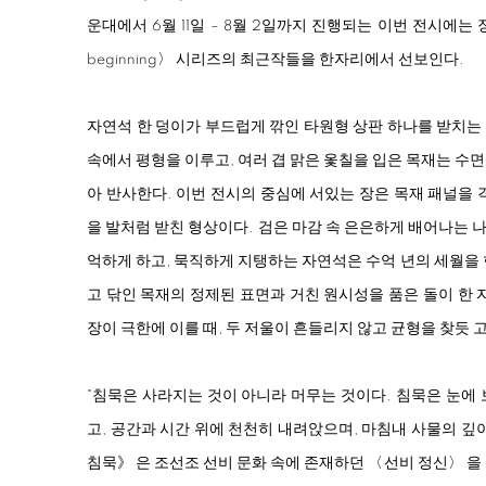
운대에서 6월 11일 – 8월 2일까지 진행되는 이번 전시에는 장,
beginning〉 시리즈의 최근작들을 한자리에서 선보인다.
자연석 한 덩이가 부드럽게 깎인 타원형 상판 하나를 받치는
속에서 평형을 이루고, 여러 겹 맑은 옻칠을 입은 목재는 수
아 반사한다. 이번 전시의 중심에 서있는 장은 목재 패널을 
을 발처럼 받친 형상이다. 검은 마감 속 은은하게 배어나는
억하게 하고, 묵직하게 지탱하는 자연석은 수억 년의 세월을
고 닦인 목재의 정제된 표면과 거친 원시성을 품은 돌이 한 
장이 극한에 이를 때, 두 저울이 흔들리지 않고 균형을 찾듯 
"침묵은 사라지는 것이 아니라 머무는 것이다. 침묵은 눈에
고, 공간과 시간 위에 천천히 내려앉으며, 마침내 사물의 깊
침묵》 은 조선조 선비 문화 속에 존재하던 〈선비 정신〉 을