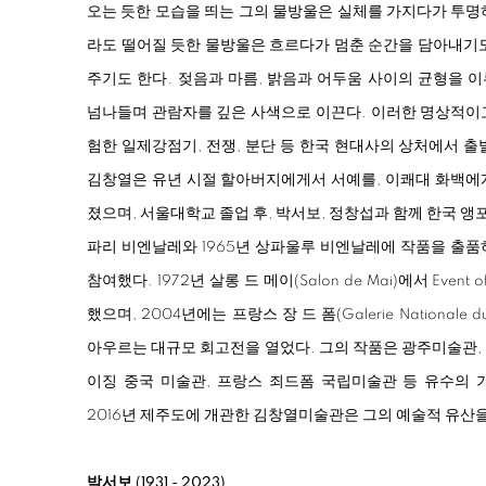
오는 듯한 모습을 띄는 그의 물방울은 실체를 가지다가 투명
라도 떨어질 듯한 물방울은 흐르다가 멈춘 순간을 담아내기도
주기도 한다. 젖음과 마름, 밝음과 어두움 사이의 균형을 
넘나들며 관람자를 깊은 사색으로 이끈다. 이러한 명상적이
험한 일제강점기, 전쟁, 분단 등 한국 현대사의 상처에서 
김창열은 유년 시절 할아버지에게서 서예를, 이쾌대 화백에
졌으며, 서울대학교 졸업 후, 박서보, 정창섭과 함께 한국 앵포
파리 비엔날레와 1965년 상파울루 비엔날레에 작품을 출품
참여했다. 1972년 살롱 드 메이(Salon de Mai)에서 Event
했으며, 2004년에는 프랑스 장 드 폼(Galerie Nationale 
아우르는 대규모 회고전을 열었다. 그의 작품은 광주미술관,
이징 중국 미술관, 프랑스 죄드폼 국립미술관 등 유수의 
2016년 제주도에 개관한 김창열미술관은 그의 예술적 유산을
박서보 (1931 - 2023)