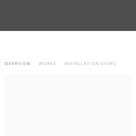
KIM HONG JOO
OVERVIEW
WORKS
INSTALLATION VIEWS
김홍주