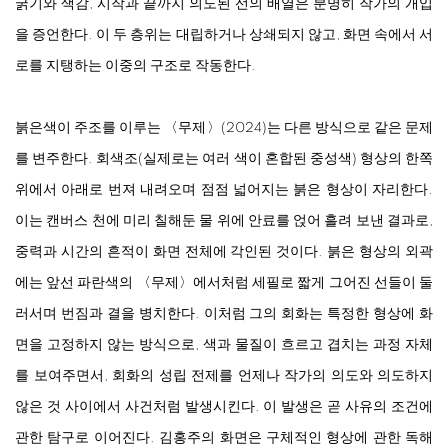
굵기와 색감, 시작과 끝까지 의도된 선의 배열은 분명히 작가의 개입
을 증언한다. 이 두 층위는 대립하거나 상쇄되지 않고, 화면 속에서 서
로를 지탱하는 이중의 구조로 작동한다.
붉은색이 주조를 이루는 〈무제〉(2024)는 다른 방식으로 같은 문제
를 변주한다. 회색조(실제로는 여러 색이 혼합된 중성색) 형상의 한쪽
위에서 아래로 번져 내려오며 점점 넓어지는 붉은 형상이 자리한다.
이는 캔버스 천에 미리 칠해둔 물 위에 안료를 얹어 흘려 보낸 결과로,
중력과 시간의 흔적이 화면 전체에 각인된 것이다. 붉은 형상의 외곽
에는 앞선 파란색의 〈무제〉에서처럼 세필로 짧게 그어진 선들이 둘
러서며 번짐과 결을 병치한다. 이처럼 그의 회화는 특정한 형상에 화
면을 고정하지 않는 방식으로, 색과 물질이 흐르고 겹치는 과정 자체
를 보여주면서, 회화의 성립 전제를 언제나 작가의 의도와 의도하지
않은 것 사이에서 사건처럼 발생시킨다. 이 발생은 곧 사유의 조건에
관한 탐구로 이어진다. 김홍주의 화면은 구체적인 형상에 관한 독해