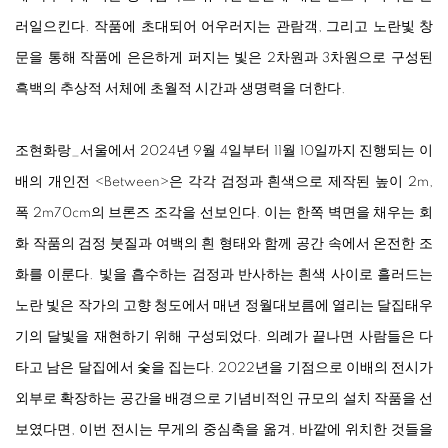
러일으킨다. 작품에 초대되어 어우러지는 관람객, 그리고 노란빛 창
문을 통해 작품에 은은하게 퍼지는 빛은 2차원과 3차원으로 구성된
흑백의 추상적 서체에 초월적 시간과 생명력을 더한다.
조현화랑_서울에서 2024년 9월 4일부터 11월 10일까지 진행되는 이
배의 개인전
<
Between
>
은 각각 검정과 흰색으로 제작된 높이 2m,
폭 2m70cm의 브론즈 조각을 선보인다. 이는 한쪽 벽면을 채우는 회
화 작품의 검정 붓질과 여백의 흰 형태와 함께 공간 속에서 온전한 조
화를 이룬다. 빛을 흡수하는 검정과 반사하는 흰색 사이로 흘러드는
노란 빛은 작가의 고향 청도에서 매년 정월대보름에 열리는 달집태우
기의 달빛을 재현하기 위해 구성되었다. 의례가 끝나면 사람들은 다
타고 남은 달집에서 숯을 집는다. 2022년을 기점으로 이배의 전시가
외부로 확장하는 공간을 배경으로 기념비적인 규모의 설치 작품을 선
보였다면, 이번 전시는 무게의 중심축을 옮겨, 바깥에 위치한 것들을