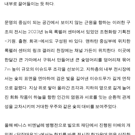
내부로 끌어들이는 듯 하다.
문명의 중심이 되는 공간에서 보이지 않는 근원을 향하는 이러한 구
조의 전시는 2023년 뉴욕 록펠러 센터에서 있었던 조현화랑 기획전
<
기원, 출현, 회귀
>
에서도 구성된 바 있다. 맨하탄 중심부에 위치한
록펠러 센터의 링크 갤러리 천장에는 채널 가든이 위치한다. 이곳에
한달간 큰 가마에서 구워서 만들어낸 큰 숯덩어리를 덩어리채 묶어
7m 높이 규모의 이슈드푸 조각을 선보이고, 지하층의 내부 전시장에
서는 숯의 표면을 연마하여 검은 빛을 길어낸 이슈드푸가 길게 연작
으로 걸렸다. 지상 위로 쌓아 올라간 조각과, 지하의 옆으로 길게 늘어
진 회화 작품이 하늘을 향한 인간의 염원과 서로를 잇는 순환적 관계
성을 교차시키며 거대한 우주와 같은 숯의 대비를 보여주었다.
올해 베니스 비엔날레 병행전으로 빌모트 재단에서 진행된 이배의 개
인전
<
달집태우기
>
에서는 한지를 바른 전시장 한가운데 먹을 상징한