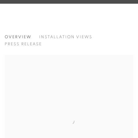
JUNG KWANG HO
OVERVIEW
INSTALLATION VIEWS
정광호
PRESS RELEASE