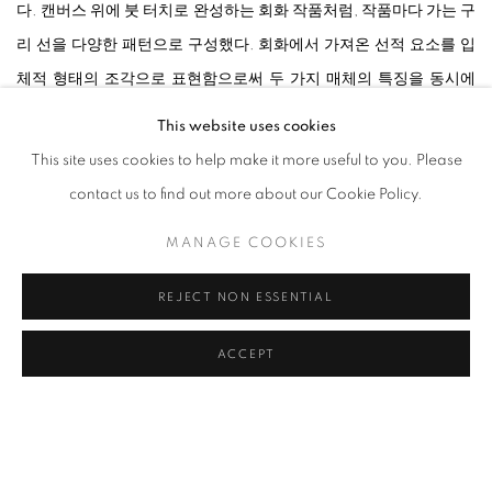
다. 캔버스 위에 붓 터치로 완성하는 회화 작품처럼, 작품마다 가는 구
리 선을 다양한 패턴으로 구성했다. 회화에서 가져온 선적 요소를 입
체적 형태의 조각으로 표현함으로써 두 가지 매체의 특징을 동시에
보여준다. 멀리서 바라볼 때는 공간 속에 존재하는 조각으로 인식되
This website uses cookies
지만, 가까이 다가갈수록 작품 표면의 선들이 더 시선을 끈다. 이러한
This site uses cookies to help make it more useful to you. Please
선들은 꽃잎, 나뭇잎, 물고기 작품에서는 생명을 지속하는 형태의 흐
contact us to find out more about our Cookie Policy.
름을, 항아리 작품에서는 표면의 깨어진 금과 틈새를 연상시킨다. 가
MANAGE COOKIES
는 구리 선으로 위장한 붓의 터치가 잘 표현된 풍경 작품은 특정 장소
가 아닌 흔히 볼 수 있는 풍경이 작가의 손을 거쳐 만들어졌다.
REJECT NON ESSENTIAL
처음 선보이는 영상 ‘With Sisley (4’53”)’ 는 프랑스 인상주의 대표 화
ACCEPT
가 알프레드 시슬레(Alfred Sisley)의 작품을 오마주한 것으로, 고전
회화 작품이 영상 속에서 다양한 움직임으로 나타난다. 작가는 영상
이라는 매체를 통해 새로운 작업에 대한 도전을 시도한다.