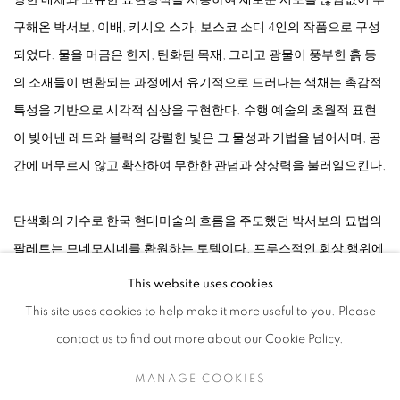
양한 매체와 고유한 표현방식을 사용하여 새로운 시도를 끊임없이 추
구해온 박서보, 이배, 키시오 스가, 보스코 소디 4인의 작품으로 구성
되었다. 물을 머금은 한지, 탄화된 목재, 그리고 광물이 풍부한 흙 등
의 소재들이 변환되는 과정에서 유기적으로 드러나는 색채는 촉감적
특성을 기반으로 시각적 심상을 구현한다. 수행 예술의 초월적 표현
이 빚어낸 레드와 블랙의 강렬한 빛은 그 물성과 기법을 넘어서며, 공
간에 머무르지 않고 확산하여 무한한 관념과 상상력을 불러일으킨다.
단색화의 기수로 한국 현대미술의 흐름을 주도했던 박서보의 묘법의
팔레트는 므네모시네를 환원하는 토템이다. 프루스적인 회상 행위에
서 그의 모친께서 애지중지하던 요리스토브와 부엌은 팔레트는 그의
This website uses cookies
초기 작품의 섬세한 검은색 톤이 되었다. 후기 작품의 획기적인 색상
This site uses cookies to help make it more useful to you. Please
은 등산길에서 마주친 빛깔과 잎사귀의 형이상학적 경험에서와 그 선
contact us to find out more about our Cookie Policy.
명한 적색이 캔버스에 분출되었다. 박서보의 작품은 회복과 현시가
MANAGE COOKIES
작용하는 그림을 그리며 고향 땅의 재를 담아온 위대한 작가들과 개