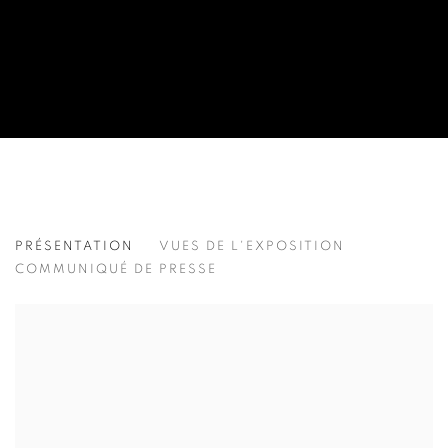
LEE BAE
PRÉSENTATION
VUES DE L'EXPOSITION
이배
COMMUNIQUÉ DE PRESSE