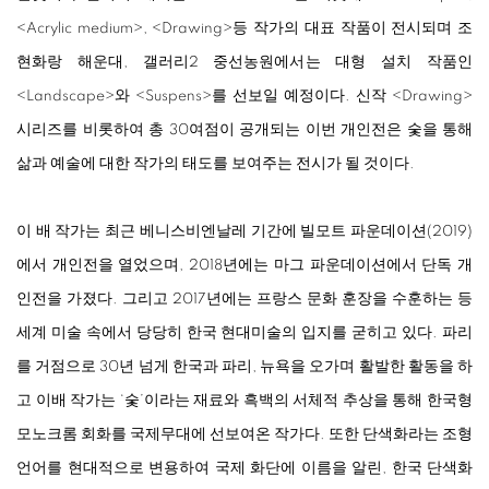
<
Acrylic medium
>
,
<
Drawing
>
등 작가의 대표 작품이 전시되며 조
현화랑 해운대, 갤러리2 중선농원에서는 대형 설치 작품인
<
Landscape
>
와
<
Suspens
>
를 선보일 예정이다. 신작
<
Drawing
>
시리즈를 비롯하여 총 30여점이 공개되는 이번 개인전은 숯을 통해
삶과 예술에 대한 작가의 태도를 보여주는 전시가 될 것이다.
이 배 작가는 최근 베니스비엔날레 기간에 빌모트 파운데이션(2019)
에서 개인전을 열었으며, 2018년에는 마그 파운데이션에서 단독 개
인전을 가졌다. 그리고 2017년에는 프랑스 문화 훈장을 수훈하는 등
세계 미술 속에서 당당히 한국 현대미술의 입지를 굳히고 있다. 파리
를 거점으로 30년 넘게 한국과 파리, 뉴욕을 오가며 활발한 활동을 하
고 이배 작가는 ‘숯’이라는 재료와 흑백의 서체적 추상을 통해 한국형
모노크롬 회화를 국제무대에 선보여온 작가다. 또한 단색화라는 조형
언어를 현대적으로 변용하여 국제 화단에 이름을 알린, 한국 단색화