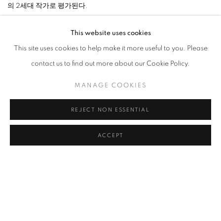
의 2세대 작가로 평가된다.
This website uses cookies
작가는
1990
년
도불
이후
서양
미술재료
대신
한국인들에게
친숙
This site uses cookies to help make it more useful to you. Please
한
재료인
숯을
작품에
사용하기
시작했다
.
작품에는 숯이 가지는 삶
contact us to find out more about our Cookie Policy.
과 죽음, 순환과 나눔 등의 태생적 관념 위에 작가 특유의 예술적 상상
력이 더해진다. 숯은 도불 후 서양에서 찾은 동양의 정체성으로 동서
MANAGE COOKIES
양의 화합의 상징적 물성이다. 또한 숯 작업 속에는 동양적 미감의 현
REJECT NON ESSENTIAL
대적 재해석이 함축되어 있다.
ACCEPT
숯의 작가 이 배. 이렇게 쉽고 명확하게 작가를 설명할 방법이 또 있을
까. 그만큼 숯이 지닌 물리적 속성과 철학적 관념이 그의 작품을 설명
하는 데 늘 빠지지 않는다. 때때로 혹은 언제나 우리는 그에게 왜 숯을
사용하는지 묻는다. 이유는 무수히 많다. 프랑스 체류 시절에 숯을 사
게 된 사연, 숯과 한국의 전통문화, 숯의 제작 과정에 담긴 생명의 소
멸과 탄생, 숯에서 만들어진 먹과 동양 문화, 검은색에 담긴 의미 등