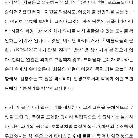
시각성의 새로움을 요구하는 역설적인 국면이다. 한때 포스트모더니
즘이 제기했던 테제—재현을 의심하고, 어떻게 볼 것인가를 묻는 것―
은 여전히 유효해 보인다. 그러나 그것은 과거 담론의 되풀이가 아니
라, 지금의 과잉 속에서 회화가 의미를 다시 발굴할 수 있는 토대를 확
인하는 계기가 된다. 그 옛날, 마르틴 하이데거가 『예술작품의 근
원』(1935-1937)에서 말한 ‘진리의 발생’ 을 상기시켜 볼 필요가 있
다. 진리는 완결된 의미로 고정되지 않고, 드러남과 은폐가 교차하는
순간 속에서 솟아오른다. 회화와 재현이 여전히 등치 되는 오늘의 상
황에서, 김홍주는 그 틀을 해체하며, 발생으로서의 회화가 어떤 조건
위에서 가능한가를 탐색하고자 한다.
잠시, 이 글은 미리 일러두기를 제시한다. 그의 그림을 구체적으로 무
엇을 그린 것, 무엇을 표현한 것이라 직접적으로 언급하기는 불가하
다. 다만 파란색, 붉은색, 초록색처럼 특정한 색조가 화면의 주조를 이
루고 있다는 식, 혹은 그가 캔버스 천 위에 물을 가득 먹힌 얇은 붓으로