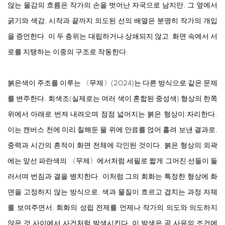
않는 물감의 흐름은 작가의 손을 벗어난 자국으로 남지만, 그 옆에서
굵기와 색감, 시작과 끝까지 의도된 선의 배열은 분명히 작가의 개입
을 증언한다. 이 두 층위는 대립하거나 상쇄되지 않고, 화면 속에서 서
로를 지탱하는 이중의 구조로 작동한다.
붉은색이 주조를 이루는 〈무제〉(2024)는 다른 방식으로 같은 문제
를 변주한다. 회색조(실제로는 여러 색이 혼합된 중성색) 형상의 한쪽
위에서 아래로 번져 내려오며 점점 넓어지는 붉은 형상이 자리한다.
이는 캔버스 천에 미리 칠해둔 물 위에 안료를 얹어 흘려 보낸 결과로,
중력과 시간의 흔적이 화면 전체에 각인된 것이다. 붉은 형상의 외곽
에는 앞선 파란색의 〈무제〉에서처럼 세필로 짧게 그어진 선들이 둘
러서며 번짐과 결을 병치한다. 이처럼 그의 회화는 특정한 형상에 화
면을 고정하지 않는 방식으로, 색과 물질이 흐르고 겹치는 과정 자체
를 보여주면서, 회화의 성립 전제를 언제나 작가의 의도와 의도하지
않은 것 사이에서 사건처럼 발생시킨다. 이 발생은 곧 사유의 조건에