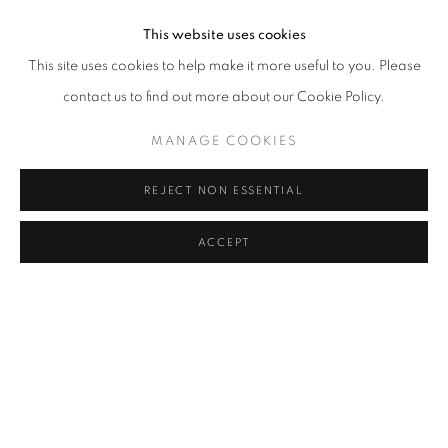
생천에 바인더를 칠하거나 그대로 두고, 그 위에 물감을 얹으면서 일
This website uses cookies
부러 천과 물감의 물리적 접촉을 노출시킨다. 두껍게 덮어 형상을 완
This site uses cookies to help make it more useful to you. Please
성하는 것보다 중요한 것은 붓질의 흔적과 표면의 결이다. 한편 이번
contact us to find out more about our Cookie Policy.
전시를 위해 소환된 〈무제〉(2002)는 오래 전부터 현재의 전환을
예고하고 있었던 듯하다. 캔버스는 구름처럼 보이는 형상을 담고 있
MANAGE COOKIES
으나 작가는 그것을 “구름이라기보다는 무엇처럼 보이는 것” 이라 말
REJECT NON ESSENTIAL
한다. 이는 그리는 행위 속에서 저절로 무엇처럼 보이게 되어 버리는
상황을 현시한다. 감상자는 이 모호한 형상을 바라보며 이미지가 나
ACCEPT
를 어떻게 바라보고, 내가 어떻게 그 응시 속에 포섭되는지를 지각하
게 된다. 최근의 작업은 그 경향을 더욱 밀어붙여, 형상을 거의 지워내
면서 이미지와 감상자 사이의 긴장을 한층 더 첨예하게 만든다. 그렇
게 우리의 지각은 그의 그림 곁에서 갈수록 의미를 고정하지 못하고,
이미지와 마주하는 사건 속에서 계속해서 새롭게 구성된다.