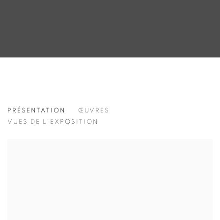
KIM HONG JOO
PRÉSENTATION
ŒUVRES
김홍주
VUES DE L'EXPOSITION