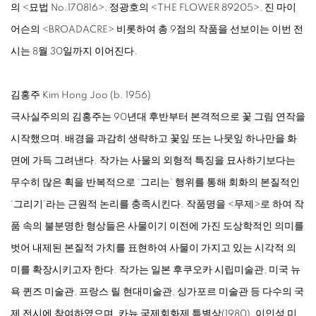
의
<
묘법 No.170816
>
, 정광호의
<
THE FLOWER 89205
>
, 진 마이
어슨의
<
BROADACRE
>
비롯하여 총 9점의 작품을 선보이는 이번 전
시는 8월 30일까지 이어진다.
김홍주 Kim Hong Joo (b. 1956)
극사실주의의 김홍주는 90년대 후반부터 본격적으로 꽃 그림 연작을
시작했으며, 배경을 과감히 생략하고 꽃잎 또는 나뭇잎 하나만을 화
면에 가득 그려낸다. 작가는 사물의 외형적 특징을 묘사하기보다는
무수히 많은 획을 반복적으로 ‘그리는’ 행위를 통해 회화의 본질적인
‘그리기’라는 근원적 논리를 충족시킨다. 작품명을
<
무제
>
로 하여 작
품 속의 불분명한 형상들은 사물이기 이전에 가진 도상학적인 의미를
벗어 내제된 본질적 가치를 표현하여 사물이 가지고 있는 시각적 의
미를 확장시키고자 한다. 작가는 일본 후쿠오카 시립미술관, 미국 뉴
욕 퀸즈 미술관, 프랑스 릴 현대미술관, 싱가포르 미술관 등 다수의 국
제 전시에 참여하였으며, 카뉴 국제회화제 특별상(1980), 이인성 미