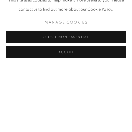
This site uses cookies to help make it more useful to you. Please
레, 삼성 리움미술관, 부산 시립미술관, 리버풀 테이트 갤러리, 뉴욕
contact us to find out more about our Cookie Policy.
브룩크린 미술관, 몬트리올 Expo 67 등 다수의 전시에 참여하였다.
그의 작품은 워싱턴 허시혼 미술관, 뉴욕 구겐하임 미술관, 홍콩 엠프
MANAGE COOKIES
러스 미술관, 아부다비 구겐하임 미술관, 국립현대미술관, 도쿄도 현
REJECT NON ESSENTIAL
대미술관과 같은 국내외 주요 미술관에 소장되어 있다.
ACCEPT
정광호 Cheong Kwang Ho (b. 1959)
자신의 조각을 비조각적 조각이라 명명하고 조각이 가지고 있지 않는
반대의 특성을 작품에 넣어 조각이 아님을 부정하지만, 조각임을 증
명하고자 하는 역설적 아이러니를 통해 조각의 본질에 대해 탐구한
다. 꽃잎, 나뭇잎, 항아리 등을 모티브로 조각의 특징인 물질감이나 양
감을 제거하고, 가는 구리선을 통해 비조각적 상황을 연출함으로써
부정을 통한 조각의 존재 방식을 주장한다. 잎맥을 따라 펼쳐진 나뭇
잎, 깨진 금을 따라 빚어진 항아리 등 모두가 껍질 또는 표면(피부)만