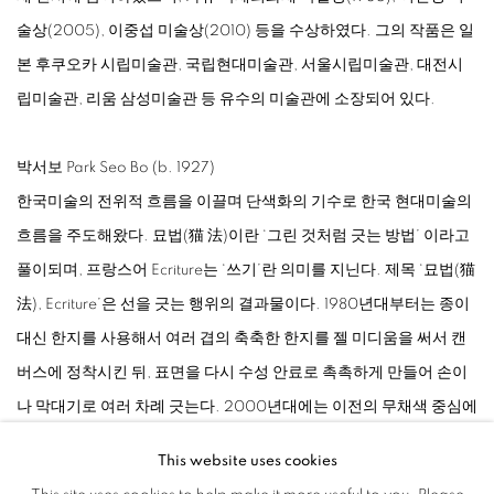
술상(2005), 이중섭 미술상(2010) 등을 수상하였다. 그의 작품은 일
본 후쿠오카 시립미술관, 국립현대미술관, 서울시립미술관, 대전시
립미술관, 리움 삼성미술관 등 유수의 미술관에 소장되어 있다.
박서보 Park Seo Bo (b. 1927)
한국미술의 전위적 흐름을 이끌며 단색화의 기수로 한국 현대미술의
흐름을 주도해왔다. 묘법(猫 法)이란 ‘그린 것처럼 긋는 방법’ 이라고
풀이되며, 프랑스어 Ecriture는 ‘쓰기’란 의미를 지닌다. 제목 ‘묘법(猫
法), Ecriture’은 선을 긋는 행위의 결과물이다. 1980년대부터는 종이
대신 한지를 사용해서 여러 겹의 축축한 한지를 젤 미디움을 써서 캔
버스에 정착시킨 뒤, 표면을 다시 수성 안료로 촉촉하게 만들어 손이
나 막대기로 여러 차례 긋는다. 2000년대에는 이전의 무채색 중심에
서 색채 모노크롬으로 변화하게 된다. 작가는 2019년 국립현대미술
This website uses cookies
관에서 대대적인 회고전을 선보였으며 화이트 큐브, 베니스 비엔날