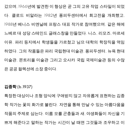
갔으며, 1966년에 발견한 이 형상은 곧 그의 고유 작업 스타일이 되었
다. 클로드 비알라는 1982년 퐁피두센터에서 회고전을 개최했고,
1988년 베니스 비엔날레 프랑스 대표 작가로 참여했으며, 같은 해에
느베르 대 성당 스테인드 글래스창을 만들었다. 니스, 리모즈, 마르세
이유, 파리 등지에서 학생들을 가르쳤고 님므 대학의 학장직을 역임
하였다. 그의 작품들은 파리 국립현대 미술관, 퐁피두센터, 뉴욕 현대
미술관, 몬트리올 미술관 그리고 오사카 국립 국제미술관 등의 수많
은 공공 컬렉션에 소장 중이다.
김종학 (b.1937)
특정한 대상이나 조형 양식에 구애받지 않고 자유롭게 표현하는 김종
학 작가는 꽃의 화가로 불린다. 자연을 통해 만날 수 있는 아름다움을
작품의 주제로 삼는다. 이름 모를 곤충들과 새, 야생화들이 자신을 기
쁘게 해준다고 말하는 작가는 시간이 날 때면 그것들과 조우하고 이