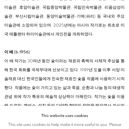
미술관, 호암미술관, 국립중앙박물관, 국립민속박물관, 리움삼성미
술관, 부산시립미술관, 동양미술박물관-기메(파리) 등 국내외 주요
미술관에 소장되어 있으며, 2025년에는 아시아 작가로는 최초로 미
국 애틀랜타 하이미술관에서 개인전을 개최하였다.
이 배 (b.1956)
이 배 작가는 30여년 동안 숯이라는 재료와 흑백의 서체적 추상을 통
해 한국 회화를 국제무대에 선보이고 있다. 1989년 도불 이후 서양 미
술재료 대신 한국인들에게 친숙한 재료인 숯을 작품에 사용하기 시작
했다. 작품에는 숯이 가지고 있는 삶과 죽음, 순환과 나눔 등의 태생적
관념 위에 작가 특유의 예술적 상상력이 더해진다. 작가는 숯을 이용
해 드로잉, 캔버스, 설치 등의 다양한 형태의 작업을 해오면서 자신의
영역을 확장시켜왔다. 캔버스 위에 절단한 숯 조각들을 빽빽하게 놓
This website uses cookies
고 접합한 후 표면을 연마해낸 이슈드푸(Issu du feu), 숯가루를 짓이
This site uses cookies to help make it more useful to you. Please