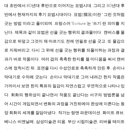
대 초반에서 80년대 후반으로 이어지는 묘법시대, 그리고 80년대 후
반에서 현재까지의 후기 묘법시대이다. 묘법(猫法)이란 ʻ 그린 것처럼
긋는 방법’이라고 풀이되며, 프랑스어 ʻEcriture’는 ʻ쓰기’란 의미를 지
닌다. 제목과 같이 묘법은 선을 긋는 행위의 결과물이다. 캔버스를 물
감으로 뒤덮고 그것이 채 마르기도 전에 연필로 선을 긋고, 또 물감으
로 지워버리고, 다시 그 위에 선을 긋는 행위를 되풀이하는 과정과 결
과가 바로 작품이다. 여러 겹의 축축한 한지를 젤 미디움을 써서 캔버
스에 정착시킨 뒤, 표면을 다시 수성안료로 촉촉하게 만든 후, 손이나
막대기로 수차례 긋는다. 손이나 막대기로 그어 내려간 한지 작품은
가까이서 보면 한지 특유의 질감이 자연스럽고 우연적으로 나타나 있
다. 회화의 행위성이 끝나면서 작품도 끝난다는 서구의 방법론을 넘
어 시간이 개입되면서 변화의 과정을 거친뒤에야 완성에 이른다는 동
양 회화의 세계를 잘담아냈다. 작가는 랑앤 파운데이션, 화이트 큐브,
베니스 비엔날레, 삼성미술관 리움, 부산 시립미술관, 리버풀 테이트