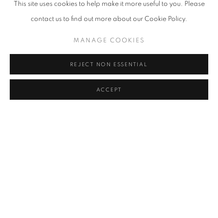
This site uses cookies to help make it more useful to you. Please
서 김홍주의 그림들은 하나로 통한다.
contact us to find out more about our Cookie Policy.
그림을 그리는 것 자체를 출발점으로 삼으면서 회화의 본질을 수렴적
MANAGE COOKIES
인 방식이 아닌 확장하는 태도로 탐구한 김홍주의 작업 세계는 결
REJECT NON ESSENTIAL
국 회화로 환원된다. 캔버스나 종이, 조형물 또는 오브제를 바탕으로
물감을 얹어나가는 김홍주에게는 그림을 그린다는 행위 그 자체에 의
ACCEPT
미가 있을 뿐이다. 프레임을 작업의 일부로 끌어들인 오브제 회화
나, 대상의테두리를 경계 짓지 않은 촉지적 형상 작업으로 환원되
는 작가의 열린 태도는 작업의 제목을 짓지 않고 자유롭게 해석
할 수 있도록 하여, 관람객까지 작품의 범위 안으로 끌어들인다. 대상
을 설명하지 않고 묘사하며, 판단하지 않고 수용하는 김홍주의 작품
은, 특성의 개별적 파악과 조합으로 이해하려는 서구의 합리적 방식
이 아닌, 감각을 통해 있는그대로 받아들이는 경험적 방식으로 바라
보기를 제안한다. 세밀한 붓질마다 감각에 대한 경험을 싣는 김홍주
의 작품은 무수한 세월의 무게처럼 묵직하다. 어떠한 시류에도 속하