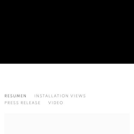
KIM HONG JOO
RESUMEN
INSTALLATION VIEWS
김홍주
PRESS RELEASE
VIDEO