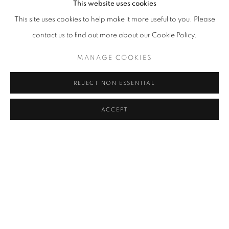
업했다. 1990-1991년 메디치빌라(로마)에서 유학, 1984년 첫 개인전
This website uses cookies
이후 현재까지 세계 각지에서 활동하고 있다. 프랑스 국민의회, 퐁피
This site uses cookies to help make it more useful to you. Please
두 센터(프랑스), 유럽중앙은행(독일), 루드비히 미술관(독일), 국제
contact us to find out more about our Cookie Policy.
결제은행(스위스), 마이크로소프트 아트 컬렉션(미국) 등 세계 주요
MANAGE COOKIES
기관에 작품이 소장 되어 있다
REJECT NON ESSENTIAL
피터 짐머만 Peter Zimmermann (B.1956)
ACCEPT
감각적인 작품을 선보이는 피터 짐머만은 디지털 이미지를 회화로 표
현한다. 우선 컴퓨터로 디지털화 시킨 이미지를 점과 원으로 추상화
한 뒤 에어브러쉬를 이용해 다양한 컬러와 섞은 에폭시를 캔퍼스에
겹겹이 층을 쌓는다. 화려하고 감각적인 회화작업과 공간자체를 대상
으로 새로운 모습으로 변화시키는 등 2차원에서 3차원으로 폭 넓게
작업하고 있다. 이러한 작업을 통해 디지털 매체로는 이룰수 없는 회
화만의 특성인 농축적인 색감과 만지고 싶을 만큼의 중첩된 부조적
성격의 물질성을 강조한다. 회화만의 특수성을 강조한 그린버그의 모