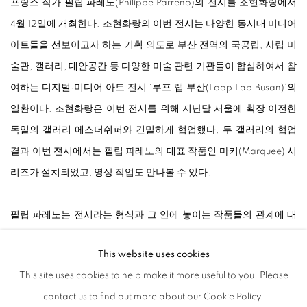
프랑스 작가 필립 파레노(Philippe Parreno)의 전시를 조현화랑에서
4월 12일에 개최한다. 조현화랑의 이번 전시는 다양한 동시대 미디어
아트들을 선보이고자 하는 기획 의도로 부산 전역의 국공립, 사립 미
술관, 갤러리, 대안공간 등 다양한 미술 관련 기관들이 합심하여서 참
여하는 디지털·미디어 아트 전시 ‘루프 랩 부산(Loop Lab Busan)’의
일환이다. 조현화랑은 이번 전시를 위해 지난달 서울에 확장 이전한
독일의 갤러리 에스더쉬퍼와 긴밀하게 협업했다. 두 갤러리의 협업
결과 이번 전시에서는 필립 파레노의 대표 작품인 마키(Marquee) 시
리즈가 설치되었고, 영상 작업도 만나볼 수 있다.
필립 파레노는 전시라는 형식과 그 안에 놓이는 작품들의 관계에 대
해 오랜 시간 고찰해 왔다. 그에게 전시는 단순한 프리젠테이션 방식
This website uses cookies
이 아니다. 필립 파레노에게 전시는 하나의 유기적인 구조체이자 다
This site uses cookies to help make it more useful to you. Please
층적 의미로 해석할수 있다. 조각, 드로잉, 영상, 퍼포먼스 등 다양한
contact us to find out more about our Cookie Policy.
매체를 활용한 작품들로 하나의 전시가 구성되고, 각 작품은 개별적