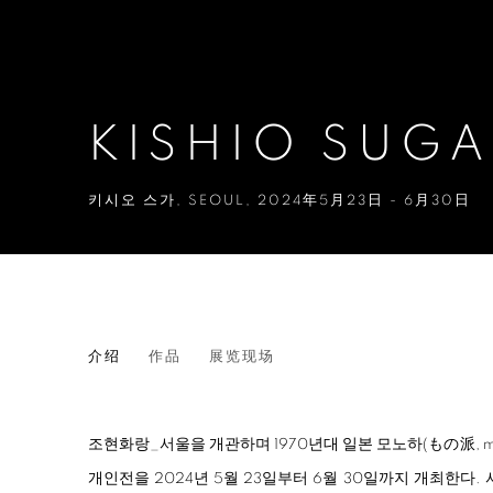
KISHIO SUGA
키시오 스가
,
SEOUL
,
2024年5月23日 - 6月30日
KISHIO SUGA
介绍
作品
展览现场
키시오 스가
조현화랑_서울을 개관하며 1970년대 일본 모노하
(
もの派
,
개인전을
2024
년
5
월
23
일부터 6월 30일까지 개최한다.