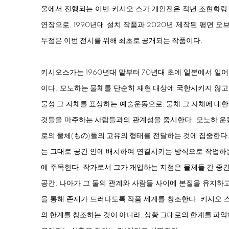
울에서 진행되는 이번 키시오 스가 개인전은 작년 조현화랑
연장으로, 1990년대 설치 작품과 2020년 제작된 평면 오
두점은 이번 전시를 위해 최초로 공개되는 작품이다.
키시오스가는 1960년대 말부터 70년대 초에 일본에서 일
이다. 모노하는 물체를 단순히 재현 대상에 국한시키지 않고
물성 그 자체를 표상하는 예술운동으로,
물체 그 자체에 대한
것들을 마주하는 사람들과의 관계성을 중시한다. 모노하 운
로의 물체
(
もの
)
들의 고유의 형태를 전달하는 것에 집중한다
는
그대로
공간
안에
배치하여
연결시키는
방식으로
작업하
에 주목한다
.
작가로서 그가 개입하는 지점은 물체들 간 중
공간
,
나아가
그 둘의 관계와
사람들 사이에 본질을 유지하고
을 통해 존재가 드러나도록
작품 세계를
창조한다
.
키시오
의 한계를 창조하는 것이 아니라
,
상황 그대로의 한계를 파