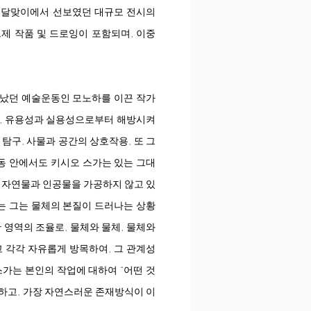
 달맞이에서 선보였던 대규모 전시의
브제 작품 및 드로잉이 포함되며, 이중
어났던 예술운동인 모노하를 이끈 작가
,
유용성과 실용성으로부터 해방시켜
 탐구
,
사물과 공간의 상호작용
,
또 그
동 안에서도 키시오
스가는
있는 그대
.
자연물과 인공물을 가
공하지
않고
있
는 그는 물체의 본질이 드러나는 상황
간 영역의
조율로,
물체와 물체
,
물체와
 각각 자유롭게 방목하여, 그 관계성
스가는
본인의 작업에 대하여
“
어떤 것
악하고
,
가장 자연스러운 존재방식이 이