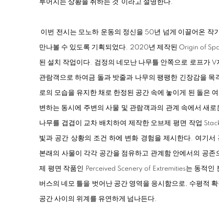
루어지는 상황을 취하는 것
”
이라고 설명한다
.
이번 전시는 모노하 운동의 정신을
50
년 넘게 이끌어온 작
만나볼 수 있도록 기획되었다. 2020년 제작된
Origin of Sp
된 설치 작업이다. 검정의 네모난 나무틀 안쪽으로 로프가
V
관람객으로 하여금 돌과 밧줄과 나무의 팽팽한 긴장감을 목격
로의 모습을 유지한 채로 한정된 공간 속에 놓이게 된 돌은 
변하는 동시에 주변의 사물 및 관람객과의 관계 속에서 새로
나무를 겹겹이 교차 배치하여 제작한 오브제 평면 작업
Stac
빛과 공간 상황의 조건 하에 변화 경험을 제시한다.
여기서 
본래의 사물이 각각 공간을 점유하고 관계함 안에서의 공존으
제 평면 작품인
Perceived Scenery of Extremities
는 동적인 
버스의 네모 틀을 벗어난 공간 영역을 응시함으로, 수평적 
공간 사이의 위계를 유연하게 넘나든다.