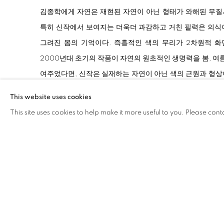
김종학에게 자연은 재현된 자연이 아닌 형태가 와해된 무질
특히 신작에서 보여지는 더욱더 과감하고 거친 필력은 의식
그려진 몸의 기억이다. 즉흥적인 색의 무리가 2차원적 화
2000년대 초기의 작품이 자연의 원초적인 생명력을 봄, 여름
여주었다면, 신작은 실재하는 자연이 아닌 색의 근원과 형상
계로 안내한다. 신작
<
Pandemonium
>
‘
대혼돈’ 시리즈는 처
This website uses cookies
색의 근원과 맞닿아 있는 듯 파격과 정제가 오가는 즉흥적인
This site uses cookies to help make it more useful to you. Please cont
고 방향을 잃은 꽃의 형상과 강렬하고 두터운 색은 가상공
로 재탄생된다.
이번 전시는 벽면을 가득 채우는 압도적인 스케일의 평면작품(
전시된다. 지난 아트부산 아트페어에서 선보였던 6m 대작은 
너지와 색의 향연으로 뜨거운 찬사를 받았으며, 거친 마티
에 대한 갈망이 여실이 투영되었다. 조현화랑에서 보여질 김