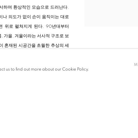
서하며 환상적인 모습으로 드러난다.
이나 의도가 없이 손이 움직이는 대로
면 위로 펼쳐지게 된다. 90년대부터
, 가을, 겨울이라는 서사적 구조로 보
이 혼재된 시공간을 초월한 추상의 세
음 설악산에서 마주했던 자연의 민낯,
 표현으로 담아낸다. 원근법을 무시하
M
act us to find out more about our Cookie Policy.
간에서 춤추듯 뒤섞여 새로운 조형언어
5mx2.5m)을 포함한 총 10여점이
81세의 나이라고 보기 힘든 강인한 에
에르는 그리기에 대한 작가의 자유로움
종학 작가의 신작을 통해서 한국 현대