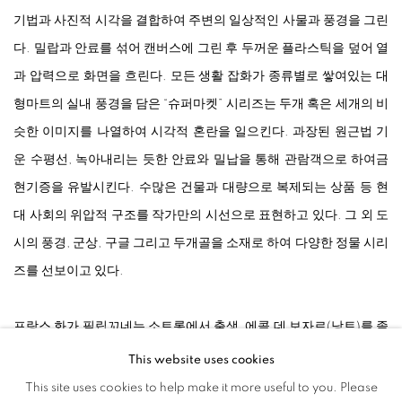
기법과 사진적 시각을 결합하여 주변의 일상적인 사물과 풍경을 그린
다. 밀랍과 안료를 섞어 캔버스에 그린 후 두꺼운 플라스틱을 덮어 열
과 압력으로 화면을 흐린다. 모든 생활 잡화가 종류별로 쌓여있는 대
형마트의 실내 풍경을 담은 “슈퍼마켓” 시리즈는 두개 혹은 세개의 비
슷한 이미지를 나열하여 시각적 혼란을 일으킨다. 과장된 원근법 기
운 수평선, 녹아내리는 듯한 안료와 밀납을 통해 관람객으로 하여금
현기증을 유발시킨다. 수많은 건물과 대량으로 복제되는 상품 등 현
대 사회의 위압적 구조를 작가만의 시선으로 표현하고 있다. 그 외 도
시의 풍경, 군상, 구글 그리고 두개골을 소재로 하여 다양한 정물 시리
즈를 선보이고 있다.
프랑스 화가 필립꼬네는 소트롱에서 출생, 에콜 데 보자르(낭트)를 졸
업했다. 1990-1991년 메디치빌라(로마)에서 유학, 1984년 첫 개인전
This website uses cookies
이후 현재까지 세계 각지에서 활동하고 있다. 프랑스 국민의회, 퐁피
This site uses cookies to help make it more useful to you. Please