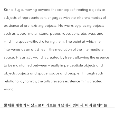
Kishio Suga, moving beyond the concept of treating objects as
subjects of representation, engages with the inherent modes of
existence of pre-existing objects. He works by placing objects
such as wood, metal, stone, paper, rope, concrete, wax, and
vinyl in a space without altering them. The point at which he
intervenes as an artist lies in the mediation of the intermediate
space. His artistic world is created by freely allowing the essence
to be maintained between visually imperceptible objects and
objects, objects and space, space and people. Through such
relational dynamics, the artist reveals existence in his created
world.
⠀
물체를 재현의 대상으로 바라보는 개념에서 벗어나, 이미 존재하는
물체의 존재 방식 그 자체를 다루는 키시오 스가는 나무, 금속, 돌, 종