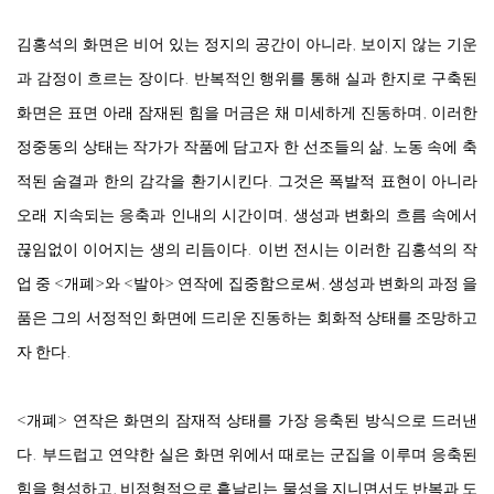
김홍석의 화면은 비어 있는 정지의 공간이 아니라, 보이지 않는 기운
과 감정이 흐르는 장이다. 반복적인 행위를 통해 실과 한지로 구축된
화면은 표면 아래 잠재된 힘을 머금은 채 미세하게 진동하며, 이러한
정중동의 상태는 작가가 작품에 담고자 한 선조들의 삶, 노동 속에 축
적된 숨결과 한의 감각을 환기시킨다. 그것은 폭발적 표현이 아니라
오래 지속되는 응축과 인내의 시간이며, 생성과 변화의 흐름 속에서
끊임없이 이어지는 생의 리듬이다. 이번 전시는 이러한 김홍석의 작
업 중
<
개폐
>
와
<
발아
>
연작에 집중함으로써, 생성과 변화의 과정 을
품은 그의 서정적인 화면에 드리운 진동하는 회화적 상태를 조망하고
자 한다.
<
개폐
>
연작은 화면의 잠재적 상태를 가장 응축된 방식으로 드러낸
다. 부드럽고 연약한 실은 화면 위에서 때로는 군집을 이루며 응축된
힘을 형성하고, 비정형적으로 흩날리는 물성을 지니면서도 반복과 도