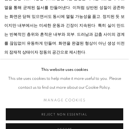
열을 통해 균제된 질서를 만들어낸다. 이처럼 상반된 성질이 공존하
는 화면은 닫혀 있으면서도 동시에 열릴 가능성을 품고, 정지된 듯 보
이지만 내부에서는 미세한 운동과 긴장이 지속된다. 특히 실이 만드
는 반복적인 층위와 흔적은 내부와 외부, 드러남과 감춤 사이의 경계
를 끊임없이 유동하게 만들며, 화면을 완결된 형상이 아닌 생성 이전
의 잠재적 상태이자 정동의 공간으로 제시한다.
This website uses cookies
<
발아
>
연작은 한지와 실의 물성을 보다 적극적으로 활성화한 작업
This site uses cookies to help make it more useful to you. Please
이다. 작가는 화면 위의 실을 한지로 덧입힌 뒤 다시 뜯어내는 반복적
contact us to find out more about our Cookie Policy.
행위를 통해, 실이 남긴 파열의 흔적과 돌출된 표면을 화면의 조형언
어로 전환한다. 이 과정에서 화면 내부에 잠재되어 있던 힘은 한지의
MANAGE COOKIES
찢김과 융기, 뜯겨져 나간 자국과 실의 흔적을 통해 외부로 드러난다.
특히 부드러운 한지의 표면과 파열적으로 남겨진 선들은 서로 충돌하
REJECT NON ESSENTIAL
면서도 내외부를 관통하며 공존하고, 생성과 소멸 사이의 경계를 유