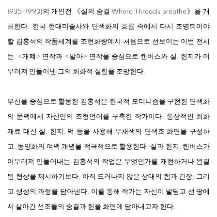
1935–1993)의 개인전 《실의 숨결 Where Threads Breathe》을 개
최한다. 한국 현대미술사와 단색화의 흐름 속에서 다시 조명되어야
할 김홍석의 작품세계를 조현화랑에서 처음으로 선보이는 이번 전시
는,
<
개폐
>
연작과
<
발아
>
연작을 중심으로 캔버스와 실, 한지가 어
우러져 만들어낸 그의 회화적 실험을 조망한다.
부산을 중심으로 활동한 김홍석은 한국적 모더니즘을 구현한 단색화
의 문맥에서 자신만의 조형언어를 구축한 작가이다. 통상적인 회화
재료 대신 실, 한지, 먹 등을 사용해 무채색의 단색조 화면을 구성하
고, 동양화의 여백 개념을 적극적으로 활용한다. 실과 한지, 캔버스가
어우러져 만들어내는 김홍석의 작업은 무엇인가를 재현하거나 완결
된 형상을 제시하기보다, 아직 드러나지 않은 상태의 힘과 긴장, 그리
고 생성의 과정을 담아낸다. 이를 통해 작가는 자신이 발딛고 선 땅에
서 살아간 선조들의 숨결과 한을 화면에 담아내고자 한다.