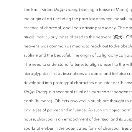
Lee Bae’s video
Daljip Taeugi
(Burning a house of Moon) q
the origin of art (including the parallax between the sublim
essence of charcoal, and Lee’s artistic philosophy. The ori
rituals, particularly those offered to the heavens (祭天). Off
heavens was common as means to reach out to the absol
sublime and the beautiful. The origin of calligraphy can als
The need to understand fortune, to align oneself to the wil
hieroglyphics, first as inscriptions on bones and tortoise 
developed into prototypal characters and later as Chine
Daljip Taeugi
is a seasonal ritual of similar correspond
earth (humans). Objects involved in rituals are thought to as
privileges of power and influence. As such an object born 
house, charcoal is an embodiment of the ritual and its au
sparks of ember in the potentiated form of charcoal rises u