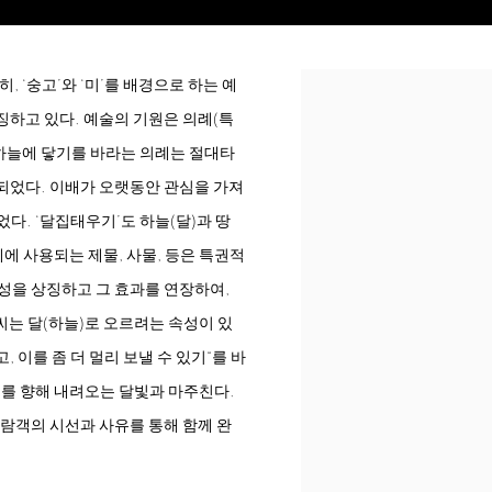
, ‘숭고’와 ‘미’를 배경으로 하는 예
Open a larger version of t
상징하고 있다. 예술의 기원은 의례(특
 하늘에 닿기를 바라는 의례는 절대타
 되었다. 이배가 오랫동안 관심을 가져
다. ‘달집태우기’도 하늘(달)과 땅
에 사용되는 제물, 사물, 등은 특권적
성을 상징하고 그 효과를 연장하여,
씨는 달(하늘)로 오르려는 속성이 있
, 이를 좀 더 멀리 보낼 수 있기“를 바
이를 향해 내려오는 달빛과 마주친다.
관람객의 시선과 사유를 통해 함께 완