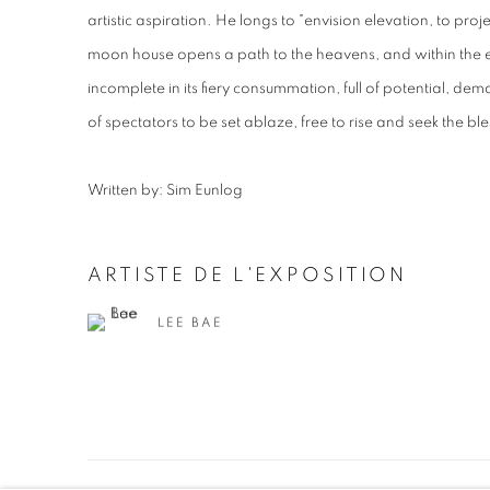
artistic aspiration. He longs to "envision elevation, to proj
moon house opens a path to the heavens, and within the e
incomplete in its fiery consummation, full of potential, d
of spectators to be set ablaze, free to rise and seek the bl
Written by: Sim Eunlog
ARTISTE DE L'EXPOSITION
LEE BAE