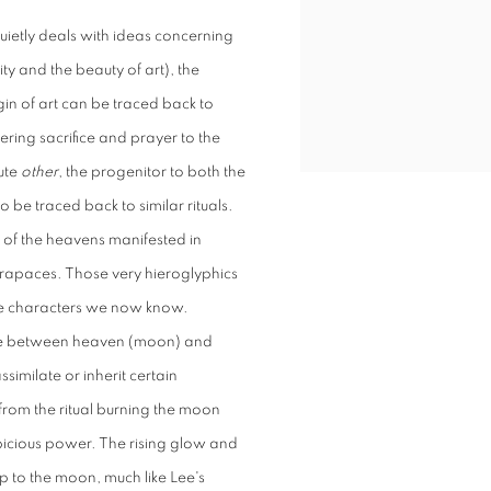
uietly deals with ideas concerning
ity and the beauty of art), the
gin of art can be traced back to
ering sacrifice and prayer to the
ute
other
, the progenitor to both the
o be traced back to similar rituals.
l of the heavens manifested in
carapaces. Those very hieroglyphics
se characters we now know.
ence between heaven (moon) and
similate or inherit certain
from the ritual burning the moon
spicious power. The rising glow and
p to the moon, much like Lee's