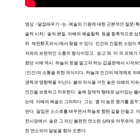
영상
<
달집태우기
>
는, 예술의 기원에 대한 근본적인 질문(특히
술적 시차), 숯의 본질, 이배의 예술철학, 등을 함축적으로 
히, 제천祭天의식)에서 찾을 수 있다. 인간의 간절한 소망이
자와의 보편적인 소통의 형식이었고, ‘숭고’와 ‘미’의 모체가
왔던 서예 역시, 하늘의 뜻을 알고자 하는 갑골문에서 시작되었
(인간)의 소통을 위한 의식이다. 하늘과 인간의 매개체로 의례
권력과 영향력을 지닌다. 불의 의식을 거친 숯은 의례의 지속
인간을 보호하고 치유한다. 숯에 잠재적 형태로 남아있는 불
는데, 이배의 예술도 그러하다. 그는 “좀 더 높은 뭔가를 꿈꾸고
란다. 달집은 스스로를 태우면서 하늘로 향한 길을 만들고, 
전시장에서, 숯은 그 자신 불완전 연소된 상태로 머무르며, 
전 연소되어 달빛을 찾아 오른다.