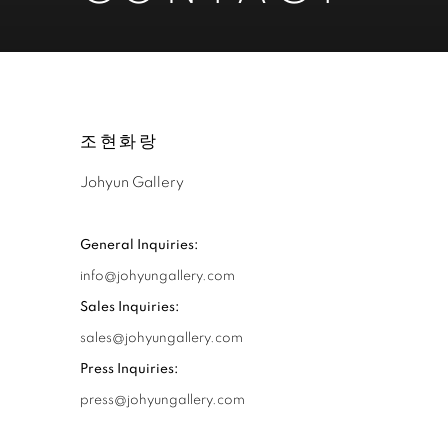
联系我们
조현화랑
Johyun Gallery
General Inquiries:
info@johyungallery.com
Sales Inquiries:
sales@johyungallery.com
Press Inquiries:
press@johyungallery.com