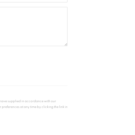
u have supplied in accordance with our
references at any time by clicking the link in