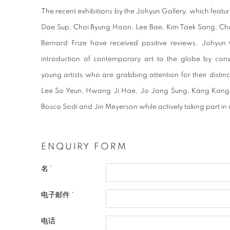
The recent exhibitions by the Johyun Gallery, which fea
Dae Sup, Choi Byung Hoon, Lee Bae, Kim Taek Sang, Cha 
Bernard Frize have received positive reviews. Johyun G
introduction of contemporary art to the globe by consi
young artists who are grabbing attention for their distin
Lee So Yeun, Hwang Ji Hae, Jo Jong Sung, Kang Kang
Bosco Sodi and Jin Meyerson while actively taking part in d
ENQUIRY FORM
名 *
电子邮件 *
电话