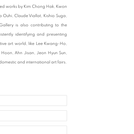
tured works by Kim Chong Hak, Kwon
Ouhi, Claude Viallat, Kishio Suga,
allery is also contributing to the
stently identifying and presenting
ctive art world, like Lee Kwang-Ho,
 Hoon, Ahn Jisan, Jeon Hyun Sun,
omestic and international art fairs.