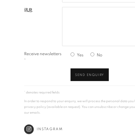
讯息
Receive newsletters
Yes
No
*
SEND ENQUIRY
* denotes required fields
In order to respond to your enquiry, we will process the personal data yo
privacy policy (available on request). You can unsubscribe or change your p
our emails.
INSTAGRAM