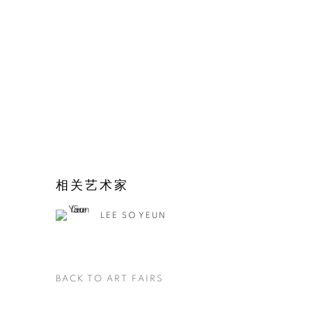
相关艺术家
LEE SO YEUN
BACK TO ART FAIRS